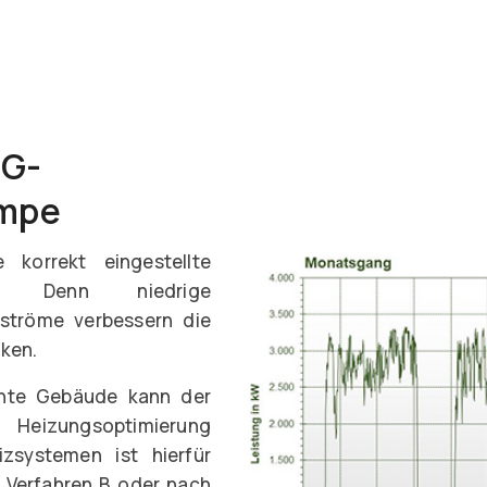
EG-
umpe
korrekt eingestellte
ig. Denn niedrige
ströme verbessern die
ken.
ente Gebäude kann der
 Heizungsoptimierung
zsystemen ist hierfür
h Verfahren B oder nach