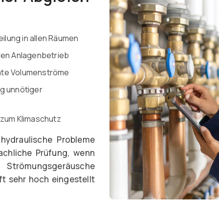
lung in allen Räumen
ren Anlagenbetrieb
mte Volumenströme
g unnötiger
 zum Klimaschutz
hydraulische Probleme
fachliche Prüfung, wenn
 Strömungsgeräusche
t sehr hoch eingestellt